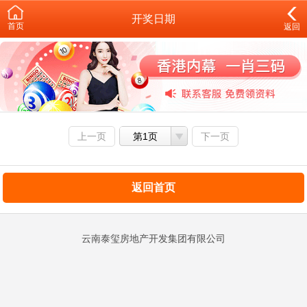
开奖日期
首页
返回
上一页
第1页
下一页
返回首页
云南泰玺房地产开发集团有限公司