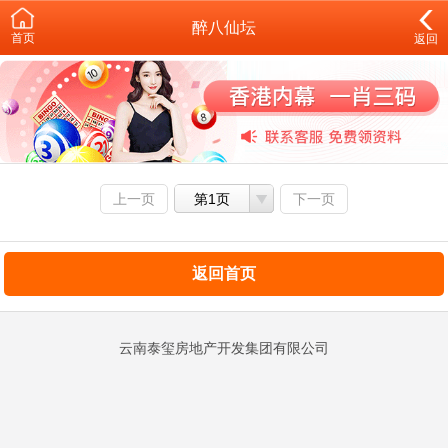
醉八仙坛
首页
返回
上一页
第1页
下一页
返回首页
云南泰玺房地产开发集团有限公司