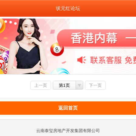
状元红论坛
上一页
第1页
下一页
返回首页
云南泰玺房地产开发集团有限公司