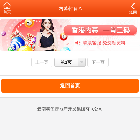
内幕特肖A
首页
返回
上一页
第1页
下一页
返回首页
云南泰玺房地产开发集团有限公司