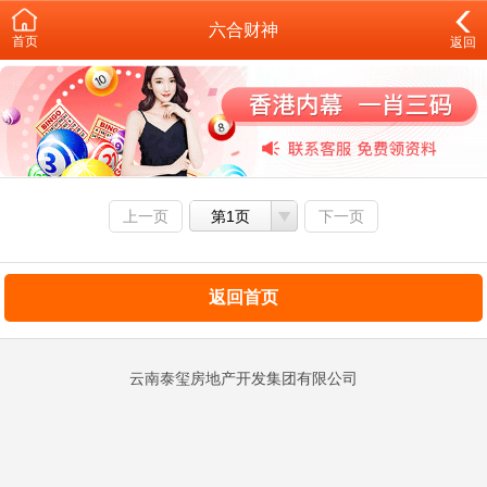
六合财神
首页
返回
上一页
第1页
下一页
返回首页
云南泰玺房地产开发集团有限公司