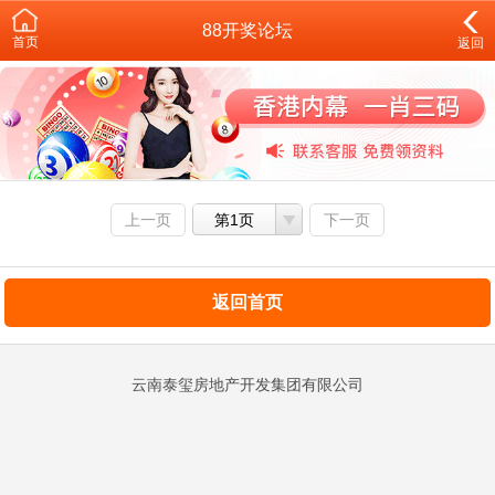
88开奖论坛
首页
返回
上一页
第1页
下一页
返回首页
云南泰玺房地产开发集团有限公司