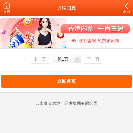
返璞归真
首页
返回
上一页
第1页
下一页
返回首页
云南泰玺房地产开发集团有限公司