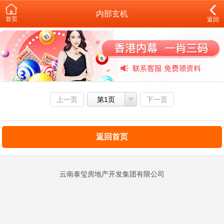
内部玄机
首页
返回
上一页
第1页
下一页
返回首页
云南泰玺房地产开发集团有限公司