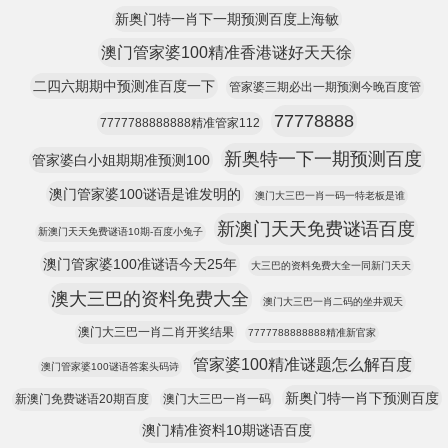
新奥门特一肖下一期预测百度上海敏
澳门管家婆100精准香港谜好天天徐
二四六期期中预测准百度一下
管家婆三期必出一期预测今晚百度管
77778888
7777788888888精准管家112
新奥特一下一期预测百度
管家婆白小姐期期准预测100
澳门管家婆100谜语是谁发明的
澳门大三巴一肖一码一特老板是谁
新澳门天天免费谜语百度
新澳门天天免费谜语10期-百度小兔子
澳门管家婆100准谜语今天25年
大三巴的资料免费大全一同新门天天
澳大三巴的资料免费大全
澳门大三巴一肖二码的坐井观天
澳门大三巴一肖二肖开奖结果
7777788888888精准新官家
管家婆100精准谜题怎么解百度
澳门管家婆100谜语答案头码诗
新奥门特一肖下预测百度
新澳门免费谜语20期百度
澳门大三巴一肖一码
澳门精准资料10期谜语百度