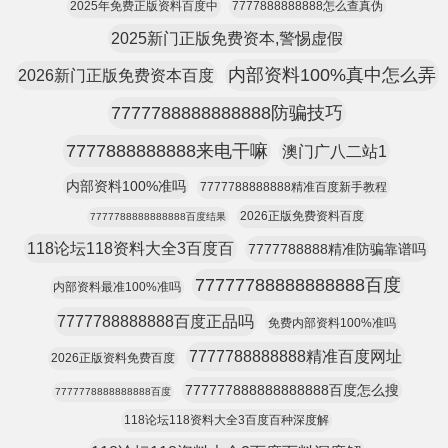
2025年免费正版资料百度中
7777888888888怎么查真伪
2025新门正版免费资本,警惕虚假
内部资料100%真中怎么弄
2026新门正版免费资本百度
7777788888888888防骗技巧
7777888888888来电干嘛
澳门广八二站1
内部资料100%准吗
7777788888888精准百度新手教程
2026正版免费资料百度
7777788888888888百度结果
118论坛118资料大全3百度百
7777788888精准防骗靠谱吗
77777788888888888百度
内部资料最准100%准吗
7777788888888百度正品吗
免费内部资料100%准吗
7777788888888精准百度网址
2026正版资料免费百度
777777888888888888百度怎么搜
7777778888888888百度
118论坛118资料大全3百度百种深度解