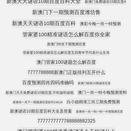
新澳天天谜语10期百度百科大全
新澳门免费谜语10期百度4
新澳门下一期预测百度潍坊鲁
新澳天天谜语10期百度百科
澳彩今晚一肖一特预测
管家婆100精准谜语怎么解百度你全家
新澳门特肖下期预测百度
管家婆100精准谜语怎么解百度五四青年节代表什么生肖
澳门管家100谜题怎么解百度
7777788888新澳门正版排列五开什么
百度预测四肖四码准确吗
新澳门精准10期谜语百度
澳门一肖一特今晚预测资料
新澳门天天免费谜语10期百度,不吃饭吃啥呢
白小姐精准三肖三期免费预测
新奥特一肖下一期预测百度软件24618
新澳谜语10期百度百科大全及答案
新奥特一肖一码一特一中期预测百度
7777777777788888882325