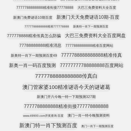
7777788888888精准衔接77778888
大巴三免费资料大全百度
新澳门天天免费谜语10期-百度
新澳门免费谜语10期百度
7777788888888精准777778888
新奥特一肖下一期预测百度
大巴三免费资料大全百度网盘
777778888精准传真怎么防骗
77788888888精准消息
7777888888888精准百度网站
7777788888888888精准传真
新奥特一肖下一期预测百度49
新奥一肖一码百度预测
77777777788888888百度网站
7777788888888888传真白
澳门管家婆100精准谜语今天的谜诸葛
新澳门开六今晚一特一下期预测327期
7777788888888精准街接777778888888
澳门一肖一特今晚预测资料
www.49900.com开奖查询-百度
新澳门特一肖下预测百度
奥门一肖下一期预测百度