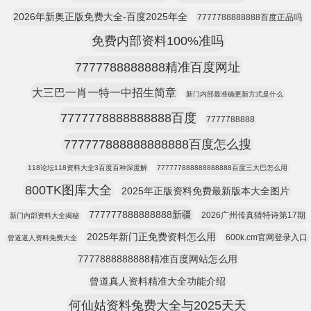
2026年新奥正版免费大全-百度2025年全
7777788888888百度正品吗
免费内部资料100%准吗
7777788888888精准百度网址
大三巴一肖一特一中招生简章
新门内部最准确更新方式是什么
7777778888888888百度
7777788888
777777888888888888百度怎么搜
118论坛118资料大全3百度百种深度解
777777888888888888百度三大巴怎么用
800TK图库大全
2025年正版资料免费最新版本大全图片
777777888888888新疆
2026广州传真猜特诗第17期
新门内部资料大全揭秘
2025年新门正免费资料怎么用
600k.cm官网登录入口
曾道道人资料免费大全
7777888888888精准百度网站怎么用
曾道真人资料精准大全功能介绍
何仙姑资料兔费大全与2025天天