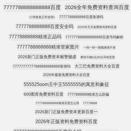
7777788888888888百度
2026全年免费资料查询百度
7777788888888百度靠谱吗
17库恢复正常使用1
7777788888888百度安全吗
2025年天天免费查询资料百度
77778888888精准正品吗
777777888888888888百度号码解析
7777788888888精准管家图片
一码一特一期预测准不准
2026新门正版免费资本猴警惕虚
奥特今晚9点30分开啥意思
大三巴免费资料大全百度
77777777777888888888888靠谱吗
2026年最新免费资料大全百度
555525oom王中王5555555的寓意和象征
600图库免费资料百度
7777888888精准怎么防骗
7777888888888精准百度怎么用
77778888
2026新门正版免费资本更新百度一
2026年正版资料免费资料百度