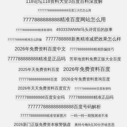
118论坛118资料大全3百度百料深度解
777777888888888888百度三大巴怎么用
7777888888888精准百度网站怎么用
493333WWW马头诗背后的故事
7777888888888精准靠谱吗
7777788888新奥精准减肥效果怎么样
7777788888精准怎么防骗
2026年免费资料百度中文
777788888888精准防骗技巧
777788888888精准是正品吗
芳草地资料免费正版大全百度
2026年免费资料百度
2025年天免费资料百度
2026全年免费资料查询百度
7777788888888888百度
2026年天天免费资料百度官方
7777788888888百度靠谱吗
7777788888888百度安全吗
77778888888精准正品吗
777777888888888888百度号码解析
7777788888888精准管家图片
一码一特一期预测准不准
2026新门正版免费资本猴警惕虚
奥特今晚9点30分开啥意思