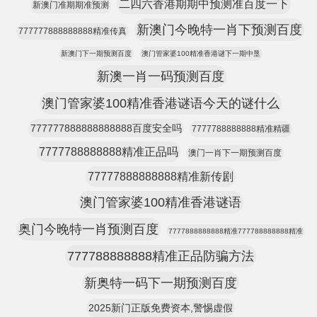
二四六香港期期中预测准百度一下
新澳门准期期准预测
新澳门今晚特一肖下预测百度
777777888888888精准传真
新澳门下一期预测百度
澳门管家婆100精准香港谜下一期中垦
新澳一肖一码预测百度
澳门管家婆100精准香港谜语今天的谜什么
777777888888888888百度安全吗
7777788888888精准精疆
7777788888888精准正品吗
澳门一肖下一期预测百度
77777888888888精准新传剧
澳门管家婆100精准香港谜语
奥门今晚特一肖预测百度
7777888888888精准777788888888精准
777788888888精准正品防骗方法
新奥特一码下一期预测百度
2025新门正版免费资本,警惕虚假