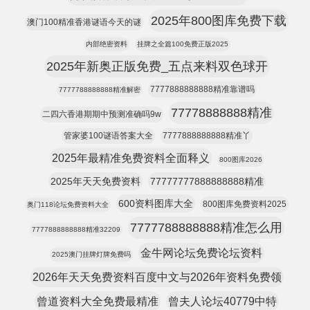
2025年800图库免费下载
澳门100精准香港谜语今天的谜
内部绝密资料
挂牌之全篇100免费正版2025
2025年新奥正版免费_五点来料双色球开
7777888888888精准靠谱吗
7777788888888精准解密
77778888888精准
二四六香港期期中预测准确吗9w
管家婆100谜语答案大全
7777888888888精准丫
2025年最精准免费资料全面释义
800图库2026
2025年天天免费资料
77777777888888888精准
600资料图库大全
800图库免费资料2025
奥门118论坛免费资料大全
7777788888888精准怎么用
7777888888888精准32209
金牛网论坛免费论坛资料
2025澳门挂牌灯牌免费吗
2026年天天免费资料百度中文与2026年资料免费领
曾道资料大全免费最精准
曾夫人论坛40779中特