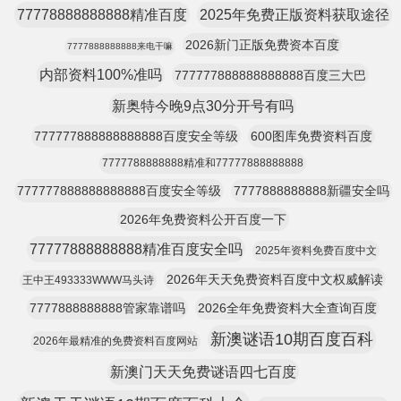
77778888888888精准百度
2025年免费正版资料获取途径
2026新门正版免费资本百度
7777888888888来电干嘛
内部资料100%准吗
777777888888888888百度三大巴
新奥特今晚9点30分开号有吗
777777888888888888百度安全等级
600图库免费资料百度
7777788888888精准和77777888888888
777777888888888888百度安全等级
7777888888888新疆安全吗
2026年免费资料公开百度一下
77777888888888精准百度安全吗
2025年资料免费百度中文
2026年天天免费资料百度中文权威解读
王中王493333WWW马头诗
7777888888888管家靠谱吗
2026全年免费资料大全查询百度
新澳谜语10期百度百科
2026年最精准的免费资料百度网站
新澳门天天免费谜语四七百度