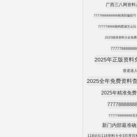
广西三八网资料
7777888888888精准防骗技巧
777778888跑狗图谜怎么玩
2025精准资料大全免
77777888888
2025年正版资
曾道道人
2025全年免费资料
2025年精准免
77778888
7777788888888
新门内部最准确
118论坛118资料大全3百度