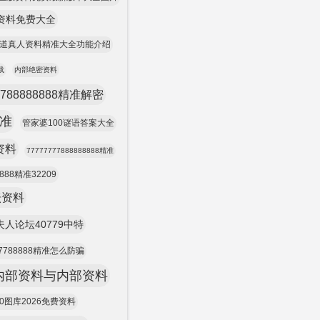
资料免费大全
道真人资料精准大全功能介绍
载
内部绝密资料
7788888888精准解密
精准
管家婆100谜语答案大全
资料
77777777888888888精准
8888精准32209
坛资料
夫人论坛40779中特
77788888精准怎么防骗
内部资料与内部资料
00图库2026免费资料