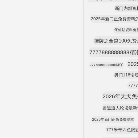
新门内部资
2025年新门正免费资料
何仙姑资料兔费
挂牌之全篇100免费正
777788888888
20
7777888888888精准丫
奥门118论
777
2026年天天
曾道道人论坛最新
2026年新门正版免费资本
777米奇四色眼影