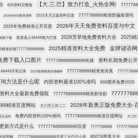
【大.三.巴】致力打造_火热全网!
员
77777
600资料完整版
7777788888精准防骗靠谱吗
2025天天正版资料百度
2026年800图库资料
2026年天天免费资料百度与中文
2025年免费精准公开百度
2026芳草地免费资料大全
2025
曾道道人48449致力打造
费领取下载
2025精准资料大全免费
金牌谜语网
88精准街接7777788888888
料免费下载入口图片
资料长期免费公开
7777788888888888衔接
7777788888精准免传真
48449开奖记录
77777788
2025新期期准的准确率
杳询方法是什么呢
内部资料最准100%准吗
600图库兔费2025
77777788
费资料大全最新免费领取
7777788888888精准新传剧
2026年新奥正版免费大全-百
88888精准百度网站
大三巴三肖二二
免费内部资料100%准吗
7777788888888精准百度网址
百度正品吗
大三巴
更新方式是什么
7777778888888888百度
7777788888
77777788
800TK图库大全
百种深度解
777777888888888888百度三大巴怎么用
202