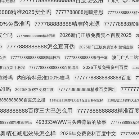
777777888888888888百度怎么用
广东八二站82953
资料获取途径
88888精准2025安全吗
7777788888是嘛意思
77778888888
00%免费准吗
777788888888精准的来源
777778888
度安全吗
2026新门正版免费资本百度2025
2
77778888888888精准百度
7777888888888怎么查真伪
中
2025新门正版免费资本,警惕虚假
澳门广八二站
么弄
7777788888888888防骗技巧
7777888888888来电干嘛
2026正版免费资料百度
8精准百度新手教程
7777788888888888百度结果
11
骗靠谱吗
内部资料最准100%准吗
77777788888888888百度
7
77777
%准吗
7777788888888精准百度网址
2026正版资料免费百度
88888888888百度怎么搜
118论坛118资料大全3百度百种深度解
118论坛118资料大
88888888888百度三大巴怎么用
7777888888888精准
493333WWW马头诗背后的故事
88888888精准靠谱吗
7777788888
88新奥精准减肥效果怎么样
2026年免费资料百度中文
777788