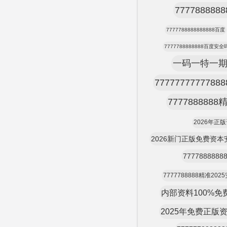
77778888
7777788888888888百度
7777788888888百度安全
一码一特一
7777777777788
777788888
2026年正
2026新门正版免费资本
77778888
7777788888精准202
内部资料100%免
2025年免费正版