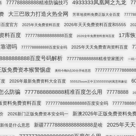
4933333凤凰网之九龙
777788888888精准防骗技巧
7
料
大三巴致力打造火热全网
费
芳草地资料免费正版大全百度
7777
料百度官方
2026年天天免费资料百度和5555
2025年天免费资料百度
2
费资料百度
17库
7777788888888888百度
2026全年免费资料查询百度
百度靠谱吗
7
2025年天天免费查询资料百度
7777788888888百度安全吗
888888888888百度号码解析
7777788888888精准管家图片
一码
门正版免费资本猴警惕虚
777777777778888
奥特今晚9点30分开啥意思
6
百度
2026年最新免费资料大全百度
555525oom王中王5555555的寓意和象征
精准怎么防骗
7777888888888精准百度怎么用
77778888
2
正版资料免费资料百度
77777788888888888百度安全吗
7777788
新澳2026年正版免费资料免
评价
2026新门正版免费资本安全吗一
2025年天
新疆777788888888888888是啥
888新传是什么意思