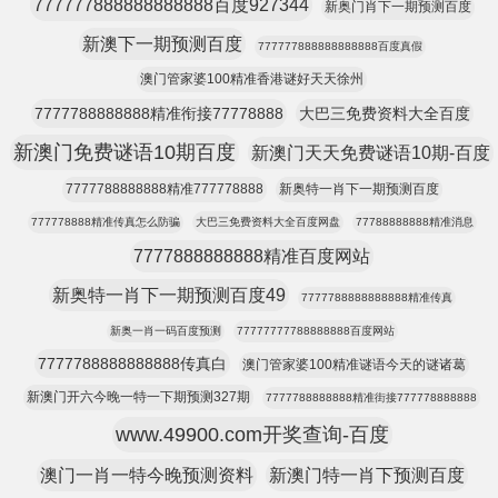
777777888888888888百度927344
新奥门肖下一期预测百度
新澳下一期预测百度
777777888888888888百度真假
澳门管家婆100精准香港谜好天天徐州
7777788888888精准衔接77778888
大巴三免费资料大全百度
新澳门免费谜语10期百度
新澳门天天免费谜语10期-百度
7777788888888精准777778888
新奥特一肖下一期预测百度
777778888精准传真怎么防骗
大巴三免费资料大全百度网盘
77788888888精准消息
7777888888888精准百度网站
新奥特一肖下一期预测百度49
7777788888888888精准传真
新奥一肖一码百度预测
77777777788888888百度网站
7777788888888888传真白
澳门管家婆100精准谜语今天的谜诸葛
新澳门开六今晚一特一下期预测327期
7777788888888精准街接777778888888
www.49900.com开奖查询-百度
澳门一肖一特今晚预测资料
新澳门特一肖下预测百度