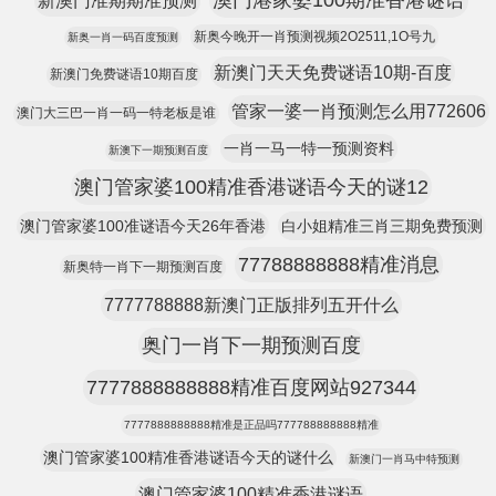
澳门港家婆100期准香港谜语
新澳门准期期准预测
新奥今晚开一肖预测视频2O2511,1O号九
新奥一肖一码百度预测
新澳门天天免费谜语10期-百度
新澳门免费谜语10期百度
管家一婆一肖预测怎么用772606
澳门大三巴一肖一码一特老板是谁
一肖一马一特一预测资料
新澳下一期预测百度
澳门管家婆100精准香港谜语今天的谜12
澳门管家婆100准谜语今天26年香港
白小姐精准三肖三期免费预测
77788888888精准消息
新奥特一肖下一期预测百度
7777788888新澳门正版排列五开什么
奥门一肖下一期预测百度
7777888888888精准百度网站927344
7777888888888精准是正品吗777788888888精准
澳门管家婆100精准香港谜语今天的谜什么
新澳门一肖马中特预测
澳门管家婆100精准香港谜语