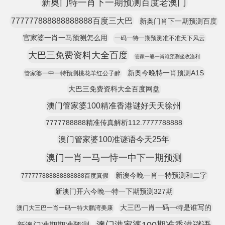
新奥门特一肖下一期预测百度老澳门
777777888888888888百度三大巴
新奥门肖下一期预测百度
官家婆一肖一马预测怎么用
一码一特一期预测准不准天下风云
大巴三免费资料大全百度
管家一婆一肖谁预测坐收渔利
新奥今晚特一肖预测A1S
管家婆一中一特预测桃花羊红公子醉
大巴三免费资料大全百度网盘
澳门管家婆100精准香港谜好天天徐州
7777788888精准传真解析112.7777788888
澳门管家婆100准谜语今天25年
澳门一肖一马一恃一中下一期预测
新澳今晚一肖一特预测和二字
777777888888888888百度真假
新澳门开六今晚一特一下期预测327期
大三巴一肖一码一特是谁写的
澳门大三巴一肖一码一特大鹏湾美康