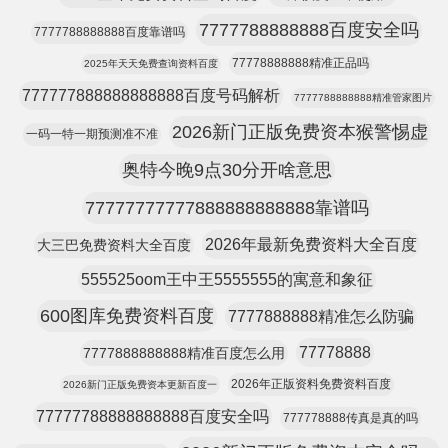
7777788888888百度安全吗
7777788888888百度靠谱吗
77778888888精准正品吗
2025年天天免费查询资料百度
777777888888888888百度号码解析
7777788888888精准管家图片
2026新门正版免费资本猴警惕虚
一码一特一期预测准不准
奥特今晚9点30分开啥意思
77777777777888888888888靠谱吗
2026年最新免费资料大全百度
大三巴免费资料大全百度
555525oom王中王5555555的寓意和象征
600图库免费资料百度
7777888888精准怎么防骗
77778888
7777888888888精准百度怎么用
2026年正版资料免费资料百度
2026新门正版免费资本更新百度一
77777788888888888百度安全吗
777778888传真是真的吗