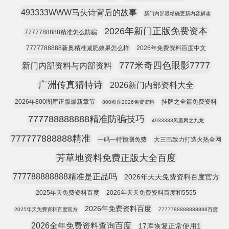
493333WWW马头诗背后的故事
新门内部最精确更新内容解读
2026年新门正版免费资本
7777788888精准怎么防骗
7777788888新奥精准减肥效果怎么样
2026年免费资料百度中文
777米奇四色眼影7777
新门内部资料与内部资料
广洲传真猜特诗
2026新门内部资料大全
2026年800图库正版最新章节
挂牌之全篇免费资料
800图库2026免费资料
777788888888精准防骗技巧
4933333凤凰网之九龙
777777888888精准
一码一特预测免费
大三巴致力打造火热全网
芳草地资料免费正版大全百度
777788888888精准是正品吗
2026年天天免费资料百度官方
2025年天免费资料百度
2026年天天免费资料百度和5555
2026年免费资料百度
2025年天免费资料百度官方
7777788888888888百度
2026全年免费资料查询百度
17库恢复正常使用1