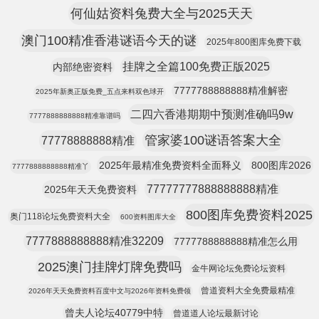
何仙姑资料兔费大全与2025天天
澳门100精准香港谜语今天的谜
2025年800图库免费下载
挂牌之全篇100免费正版2025
内部绝密资料
7777788888888精准解密
2025年新奥正版免费_五点来料双色球开
二四六香港期期中预测准确吗9w
7777888888888精准靠谱吗
管家婆100谜语答案大全
77778888888精准
2025年最精准免费资料全面释义
800图库2026
7777888888888精准丫
77777777888888888精准
2025年天天免费资料
800图库免费资料2025
奥门118论坛免费资料大全
600资料图库大全
7777888888888精准32209
7777788888888精准怎么用
2025澳门挂牌灯牌免费吗
金牛网论坛免费论坛资料
曾道资料大全免费最精准
2026年天天免费资料百度中文与2026年资料免费领
曾夫人论坛40779中特
曾道道人论坛最新讨论