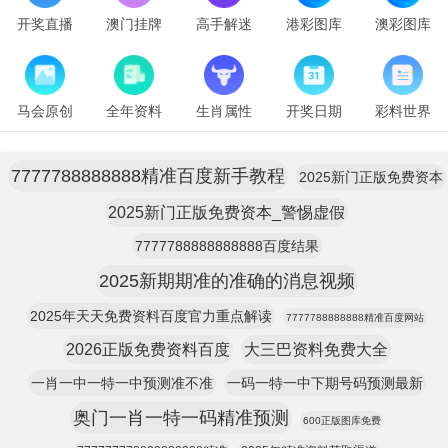
开奖直播
澳门挂牌
高手解迷
港彩图库
澳彩图库
马会原创
全年资料
生肖属性
开奖日期
彩料世界
7777788888888精准百度新手教程
2025新门正版免费资本
2025新门正版免费资本_警惕虚假
7777788888888888百度结果
2025新期期准的准确的消息视频
2025年天天免费资料百度官力重点解读
7777788888888精准百度网站
2026正版免费资料百度
大三巴资料免费大全
一肖一中一特一中预测准不准
一码一特一中下期号码预测最新
奥门一肖一特一码精准预测
600正版图库免费