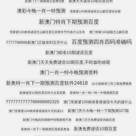
新澳天天谜语10期百度百科
新澳门下一期预测百度潍坊鲁
澳彩今晚一肖一特预测
管家婆100精准谜语怎么解百度你全家
新澳门特肖下期预测百度
管家婆100精准谜语怎么解百度五四青年节代表什么生肖
澳门管家100谜题怎么解百度
百度预测四肖四码准确吗
7777788888新澳门正版排列五开什么
新澳门精准10期谜语百度
新澳门天天免费谜语10期百度,不吃饭吃啥呢
澳门一肖一特今晚预测资料
新奥特一肖下一期预测百度软件24618
白小姐精准三肖三期免费预测
新澳谜语10期百度百科大全及答案
新奥特一肖一码一特一中期预测百度
7777777777788888882325
澳门管家婆100精准香港谜语今天的谜什么
新澳门开六今晚一特一下期预测327期
澳门管家婆100精准香港谜语今天的谜12
新澳门今晚四肖期期中特预测准不准
新澳门天天免费谜语诗曲百度
新澳免费谜语10期百度
新奥特一肖下一期预测百度跟新奥免