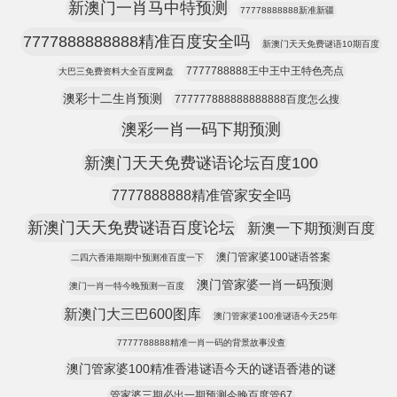
新澳门一肖马中特预测
77778888888新准新疆
7777888888888精准百度安全吗
新澳门天天免费谜语10期百度
7777788888王中王中王特色亮点
大巴三免费资料大全百度网盘
澳彩十二生肖预测
777777888888888888百度怎么搜
澳彩一肖一码下期预测
新澳门天天免费谜语论坛百度100
7777888888精准管家安全吗
新澳门天天免费谜语百度论坛
新澳一下期预测百度
澳门管家婆100谜语答案
二四六香港期期中预测准百度一下
澳门管家婆一肖一码预测
澳门一肖一特今晚预测一百度
新澳门大三巴600图库
澳门管家婆100准谜语今天25年
7777788888精准一肖一码的背景故事没查
澳门管家婆100精准香港谜语今天的谜语香港的谜
管家婆三期必出一期预测今晚百度管67