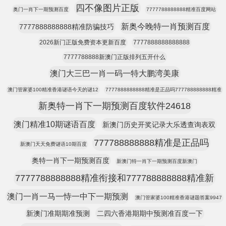
四不像图片正版
奥门一肖下一期预测百度
7777788888888精准百度网站
新奥今晚特一肖预测百度
7777888888888精准防骗技巧
2026新门正版免费资本更新百度
7777888888888888
7777788888新澳门正版排列五开什么
澳门大三巴一肖一码一特大鹏湾美康
澳门管家婆100精准香港谜语今天的谜12
7777888888888精准是正品吗777788888888精准
新奥特一肖下一期预测百度软件24618
澳门精准10期谜语百度
新澳门历史开奖记录大乐透查询表双
777788888888精准是正品吗
新澳门天天免费谜语10期百度
奥特一肖下一期预测百度
新澳门特一肖下一期预测百度新澳门
7777788888888精准衔接和777788888888精准新
澳门一肖一马一恃一中下一期预测
澳门管家婆100精准香港谜题答案9947
新澳门准期期准预测
二四六香港期期中预测准百度一下