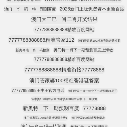
2026新门正版免费资本更新百度
澳门一肖一码一特一预测百度
澳门大三巴一肖二肖开奖结果
7777888888888精准百度网站
7777788888888精准管家112
澳门管家婆100精准香港谜题答案
奥门特一肖下一期预测百度上海敏
新奥今晚一肖一码预测
7777788888888精准百度网站
7777788888888精准衔接77778888
澳门管家婆100精准香港谜答案
77777888888王中王官方电话
澳门管家一肖一特中下一期预测04期开
管家婆100期中管家 管家婆100期中管家 下一期预测
新奥特一下一期预测百度
77778888
澳门管家婆100精准香港谜语今天1
澳门管家100期谁预测最准
澳门一肖一码一恃预测