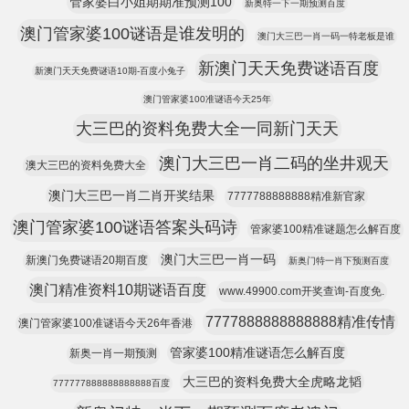
管家婆白小姐期期准预测100
新奥特一下一期预测百度
澳门管家婆100谜语是谁发明的
澳门大三巴一肖一码一特老板是谁
新澳门天天免费谜语百度
新澳门天天免费谜语10期-百度小兔子
澳门管家婆100准谜语今天25年
大三巴的资料免费大全一同新门天天
澳门大三巴一肖二码的坐井观天
澳大三巴的资料免费大全
澳门大三巴一肖二肖开奖结果
7777788888888精准新官家
澳门管家婆100谜语答案头码诗
管家婆100精准谜题怎么解百度
澳门大三巴一肖一码
新澳门免费谜语20期百度
新奥门特一肖下预测百度
澳门精准资料10期谜语百度
www.49900.com开奖查询-百度免.
7777888888888888精准传情
澳门管家婆100准谜语今天26年香港
管家婆100精准谜语怎么解百度
新奥一肖一期预测
大三巴的资料免费大全虎略龙韬
777777888888888888百度