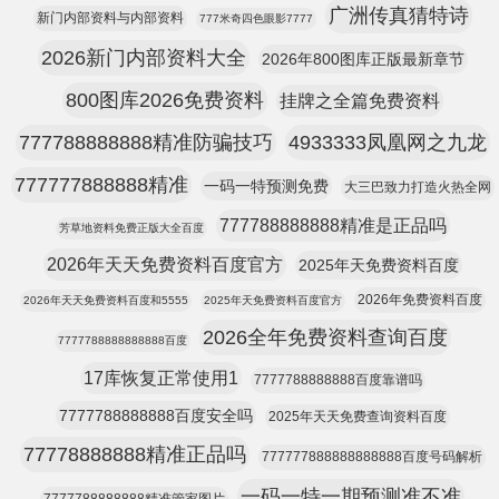
广洲传真猜特诗
新门内部资料与内部资料
777米奇四色眼影7777
2026新门内部资料大全
2026年800图库正版最新章节
800图库2026免费资料
挂牌之全篇免费资料
777788888888精准防骗技巧
4933333凤凰网之九龙
777777888888精准
一码一特预测免费
大三巴致力打造火热全网
777788888888精准是正品吗
芳草地资料免费正版大全百度
2026年天天免费资料百度官方
2025年天免费资料百度
2026年免费资料百度
2026年天天免费资料百度和5555
2025年天免费资料百度官方
2026全年免费资料查询百度
7777788888888888百度
17库恢复正常使用1
7777788888888百度靠谱吗
7777788888888百度安全吗
2025年天天免费查询资料百度
77778888888精准正品吗
777777888888888888百度号码解析
一码一特一期预测准不准