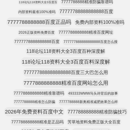
7777788888精准防骗靠谱吗
118论坛118资料大全3百度百
77777788888888888百度
内部资料最准100%准吗
7777788888888百度正品吗
免费内部资料100%准吗
7777788888888精准百度网址
2026正版资料免费百度
7777778888888888百度
777777888888888888百度怎么搜
118论坛118资料大全3百度百种深度解
118论坛118资料大全3百度百料深度解
777777888888888888百度三大巴怎么用
7777888888888精准百度网站怎么用
7777888888888精准靠谱吗
493333WWW马头诗背后的故事
7777788888精准怎么防骗
7777788888新奥精准减肥效果怎么样
2026年免费资料百度中文
777788888888精准防骗技巧
777788888888精准是正品吗
芳草地资料免费正版大全百度