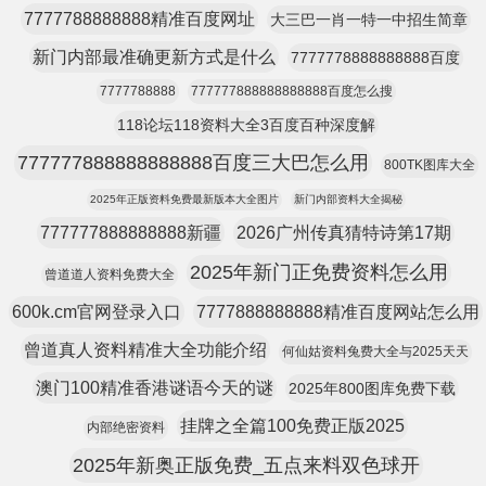
7777788888888精准百度网址
大三巴一肖一特一中招生简章
新门内部最准确更新方式是什么
7777778888888888百度
7777788888
777777888888888888百度怎么搜
118论坛118资料大全3百度百种深度解
777777888888888888百度三大巴怎么用
800TK图库大全
2025年正版资料免费最新版本大全图片
新门内部资料大全揭秘
777777888888888新疆
2026广州传真猜特诗第17期
2025年新门正免费资料怎么用
曾道道人资料免费大全
600k.cm官网登录入口
7777888888888精准百度网站怎么用
曾道真人资料精准大全功能介绍
何仙姑资料兔费大全与2025天天
澳门100精准香港谜语今天的谜
2025年800图库免费下载
挂牌之全篇100免费正版2025
内部绝密资料
2025年新奥正版免费_五点来料双色球开