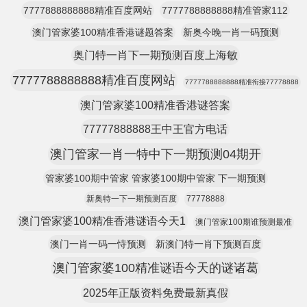
7777888888888精准百度网站
7777788888888精准管家112
澳门管家婆100精准香港谜题答案
新奥今晚一肖一码预测
奥门特一肖下一期预测百度上海敏
7777788888888精准百度网站
7777788888888精准衔接77778888
澳门管家婆100精准香港谜答案
77777888888王中王官方电话
澳门管家一肖一特中下一期预测04期开
管家婆100期中管家 管家婆100期中管家 下一期预测
新奥特一下一期预测百度
77778888
澳门管家婆100精准香港谜语今天1
澳门管家100期谁预测最准
澳门一肖一码一恃预测
新澳门特一肖下预测百度
澳门管家婆100精准谜语今天的谜诸葛
2025年正版资料免费最新真假