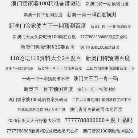
澳门管家婆100精准香港谜语
新澳门特一期预测百度
新奥一肖一码百度预测
新奥一肖下预测百度
新澳门管家婆肖下一期预测百度
新奥门肖下一期预测百度
新澳门天天免费谜语100期在百度
7777888888888百度安全吗
新澳门免费谜语30期百度
澳门管家婆100精准谜语
118论坛118资料大全3百度百
新奥门特预测百度
新奥特一肖下一期预测百度
二四六期期中预测准百度一下
新澳下一期百度预测
澳门大三巴一肖一码
一码一特一期预测准不准
新奥下一肖下预测百度
澳门一期一特预测准
澳门管家婆100谜语答案头码诗
二四六香港期期中预测准百度准不准
澳门青青免费谜语20期百度
芳草地资料免费正版大全百度
7777788888888百度正品吗
2026新奥天天开好彩大乐透
7777788888新奥精准减肥效果怎么样
澳门管家100期谁预测最准