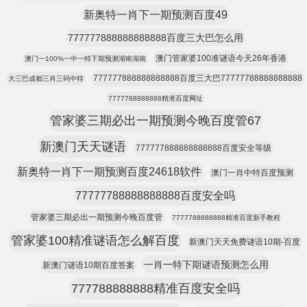
新奥特一肖下一期预测百度49
777777888888888888百度三大巴怎么用
澳门管家婆100准谜语今天26年香港
澳门一100%一中一特下期预测湖南湖南
777777888888888888百度三大巴77777788888888888
大三巴成都三肖三码中特
7777788888888精准百度网址
管家婆三期必出一期预测今晚百度管67
新澳门天天谜语
777777888888888888百度安全等级
新奥特一肖下一期预测百度24618软件
澳门一肖中特百度预测
77777788888888888百度安全吗
管家婆三期必出一期预测今晚百度管
7777788888888精准百度新手教程
管家婆100精准谜语怎么解百度
新澳门天天免费谜语10期-百度
一肖一特下期谜语预测怎么用
新澳门谜语10期百度答案
777788888888精准百度安全吗