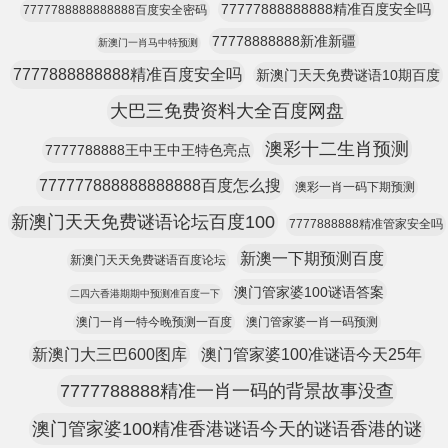
77777888888888精准百度安全吗
7777788888888888百度安全密码
77778888888新准新疆
新澳门一肖马中特预测
7777888888888精准百度安全吗
新澳门天天免费谜语10期百度
大巴三免费资料大全百度网盘
澳彩十二生肖预测
7777788888王中王中王特色亮点
777777888888888888百度怎么搜
澳彩一肖一码下期预测
新澳门天天免费谜语论坛百度100
7777888888精准管家安全吗
新澳一下期预测百度
新澳门天天免费谜语百度论坛
澳门管家婆100谜语答案
二四六香港期期中预测准百度一下
澳门一肖一特今晚预测一百度
澳门管家婆一肖一码预测
新澳门大三巴600图库
澳门管家婆100准谜语今天25年
7777788888精准一肖一码的背景故事没查
澳门管家婆100精准香港谜语今天的谜语香港的谜