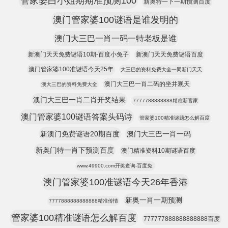
管家婆白小姐期期准预测100
新奥特一下一期预测百度
澳门管家婆100谜语是谁发明的
澳门大三巴一肖一码一特老板是谁
新澳门天天免费谜语10期-百度小兔子
新澳门天天免费谜语百度
澳门管家婆100准谜语今天25年
大三巴的资料免费大全一同新门天天
澳门大三巴一肖二码的坐井观天
澳大三巴的资料免费大全
澳门大三巴一肖二肖开奖结果
7777788888888精准新官家
澳门管家婆100谜语答案头码诗
管家婆100精准谜题怎么解百度
新澳门免费谜语20期百度
澳门大三巴一肖一码
新奥门特一肖下预测百度
澳门精准资料10期谜语百度
www.49900.com开奖查询-百度免.
澳门管家婆100准谜语今天26年香港
新奥一肖一期预测
7777888888888888精准传情
管家婆100精准谜语怎么解百度
777777888888888888百度