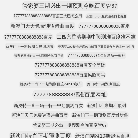
管家婆三期必出一期预测今晚百度管67
777777888888888888百度三大巴怎么用
新澳门天天免费谜语四七百度
新澳门天天免费谜语诗曲百度
77777788888888888百度
二四六香港期期中预测准百度准不准
7777778888888888百度
新澳门下一期预测百度潍坊鲁
管家婆100精准谜语怎么解百度五四青年节代表什么生肖
7777788888888精准百度新手教程
管家婆三期必出一期预测今晚百度管
777777888888888888百度安全等级
777777888888888888百度风险高吗
新奥特一肖下一期预测百度24618软件
奥门特一期预测百度
7777788888888精准百度网址
新奥特一肖一码一特一中期预测百度
新澳门准期期准预测
新澳门天天免费谜语诗曲百度
新澳门下一期预测百度潍坊鲁
管家婆三期必出一期预测今晚百度管67
新澳门特肖下期预测百度
新澳门精准10期谜语百度