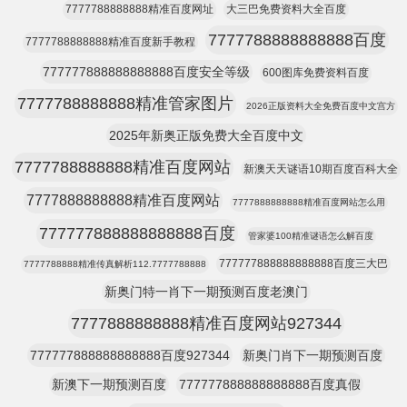
7777788888888精准百度网址
大三巴免费资料大全百度
7777788888888888百度
7777788888888精准百度新手教程
777777888888888888百度安全等级
600图库免费资料百度
7777788888888精准管家图片
2026正版资料大全免费百度中文宫方
2025年新奥正版免费大全百度中文
7777788888888精准百度网站
新澳天天谜语10期百度百科大全
7777888888888精准百度网站
7777888888888精准百度网站怎么用
777777888888888888百度
管家婆100精准谜语怎么解百度
777777888888888888百度三大巴
7777788888精准传真解析112.7777788888
新奥门特一肖下一期预测百度老澳门
7777888888888精准百度网站927344
777777888888888888百度927344
新奥门肖下一期预测百度
新澳下一期预测百度
777777888888888888百度真假