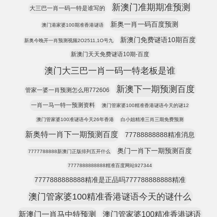
新澳门准期期准预测
大三巴一肖一码一特是谁写的
新奥一肖一码百度预测
澳门港家婆100期准香港谜语
新澳门免费谜语10期百度
新奥今晚开一肖预测视频2O2511,1O号九
新澳门天天免费谜语10期-百度
澳门大三巴一肖一码一特老板是谁
新澳下一期预测百度
管家一婆一肖预测怎么用772606
一肖一马一特一预测资料
澳门管家婆100精准香港谜语今天的谜12
澳门管家婆100准谜语今天26年香港
白小姐精准三肖三期免费预测
新奥特一肖下一期预测百度
77788888888精准消息
奥门一肖下一期预测百度
7777788888新澳门正版排列五开什么
7777888888888精准百度网站927344
7777888888888精准是正品吗777788888888精准
澳门管家婆100精准香港谜语今天的谜什么
新澳门一肖马中特预测
澳门管家婆100精准香港谜语