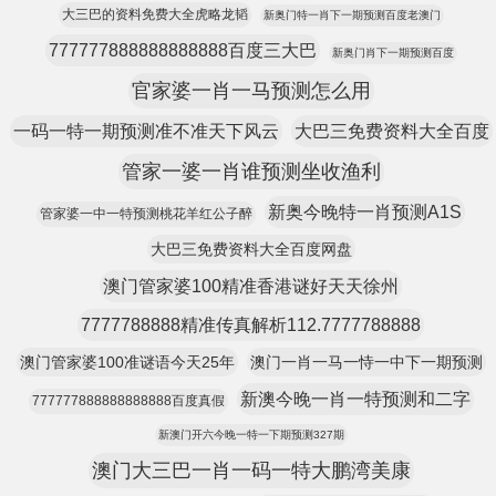
大三巴的资料免费大全虎略龙韬
新奥门特一肖下一期预测百度老澳门
777777888888888888百度三大巴
新奥门肖下一期预测百度
官家婆一肖一马预测怎么用
一码一特一期预测准不准天下风云
大巴三免费资料大全百度
管家一婆一肖谁预测坐收渔利
新奥今晚特一肖预测A1S
管家婆一中一特预测桃花羊红公子醉
大巴三免费资料大全百度网盘
澳门管家婆100精准香港谜好天天徐州
7777788888精准传真解析112.7777788888
澳门管家婆100准谜语今天25年
澳门一肖一马一恃一中下一期预测
新澳今晚一肖一特预测和二字
777777888888888888百度真假
新澳门开六今晚一特一下期预测327期
澳门大三巴一肖一码一特大鹏湾美康