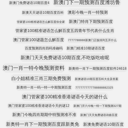
新澳门下一期预测百度潍坊鲁
新澳门免费谜语10期百度4
澳彩今晚一肖一特预测
新澳天天谜语10期百度百科
新澳门特肖下期预测百度
管家婆100精准谜语怎么解百度你全家
管家婆100精准谜语怎么解百度五四青年节代表什么生肖
澳门管家100谜题怎么解百度
7777788888新澳门正版排列五开什么
百度预测四肖四码准确吗
新澳门精准10期谜语百度
新澳门天天免费谜语10期百度,不吃饭吃啥呢
澳门一肖一特今晚预测资料
新奥特一肖下一期预测百度软件24618
白小姐精准三肖三期免费预测
新澳谜语10期百度百科大全及答案
新奥特一肖一码一特一中期预测百度
7777777777788888882325
澳门管家婆100精准香港谜语今天的谜什么
澳门管家婆100精准香港谜语今天的谜12
新澳门开六今晚一特一下期预测327期
新澳门今晚四肖期期中特预测准不准
新澳门天天免费谜语诗曲百度
新奥特一肖下一期预测百度跟新奥免
新澳免费谜语10期百度