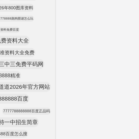
026年800图库资料
7778888跑狗图谜怎么玩
正版资料免费百度
免费资料大全
5精准资料大全免费
三中三免费平码网
88888精准
道道2026年官方网站
8888888百度
7777788888888百度正品吗
特一中招生简章
88888百度怎么搜