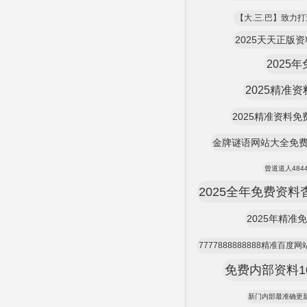
【大.三.巴】致力打
2025天天正版
2025
2025精准
2025精准资料免
金牌谜语网站大全免
曾道道人484
2025全年免费资
2025年精
7777888888888精准百度网
免费内部资料1
新门内部最准确更