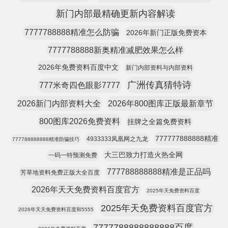
新门内部最精确更新内容解读
7777788888精准怎么防骗
2026年新门正版免费资本
7777788888新奥精准减肥效果怎么样
2026年免费资料百度中文
新门内部资料与内部资料
广洲传真猜特诗
777米奇四色眼影7777
2026新门内部资料大全
2026年800图库正版最新章节
800图库2026免费资料
挂牌之全篇免费资料
777777888888精准
4933333凤凰网之九龙
777788888888精准防骗技巧
大三巴致力打造火热全网
一码一特预测免费
777788888888精准是正品吗
芳草地资料免费正版大全百度
2026年天天免费资料百度官方
2025年天免费资料百度
2025年天免费资料百度官方
2026年天天免费资料百度和5555
7777788888888888百度