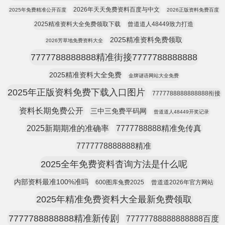
2026年天天免费资料百度与中文
2025年免费精准公开百度
2026正版资料免费百度
2025精准资料大全免费领取下载
曾道道人48449致力打造
2025精准资料免费领取
2026芳草地免费资料大全
7777788888888精准街接7777788888888
2025精准资料大全免费
金牌谜语网站大全免费
2025年正版资料免费下载入口图片
7777788888888888衔接
资料长期免费公开
三中三免费平码网
曾道道人48449开奖记录
2025新期期准的准确率
7777788888精准免传真
7777778888888精准
2025全年免费资料杳询方法是什么呢
内部资料最准100%准吗
600图库兔费2025
曾道道2026年官方网站
2025年精准免费资料大全最新免费领取
7777788888888精准新传剧
77777788888888888百度