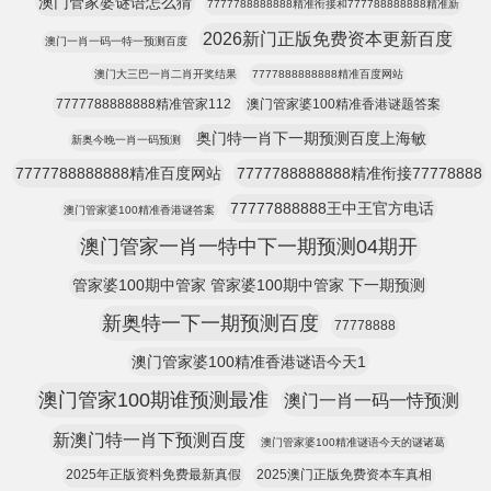
澳门管家婆谜语怎么猜
7777788888888精准衔接和777788888888精准新
2026新门正版免费资本更新百度
澳门一肖一码一特一预测百度
澳门大三巴一肖二肖开奖结果
7777888888888精准百度网站
7777788888888精准管家112
澳门管家婆100精准香港谜题答案
奥门特一肖下一期预测百度上海敏
新奥今晚一肖一码预测
7777788888888精准百度网站
7777788888888精准衔接77778888
77777888888王中王官方电话
澳门管家婆100精准香港谜答案
澳门管家一肖一特中下一期预测04期开
管家婆100期中管家 管家婆100期中管家 下一期预测
新奥特一下一期预测百度
77778888
澳门管家婆100精准香港谜语今天1
澳门管家100期谁预测最准
澳门一肖一码一恃预测
新澳门特一肖下预测百度
澳门管家婆100精准谜语今天的谜诸葛
2025年正版资料免费最新真假
2025澳门正版免费资本车真相