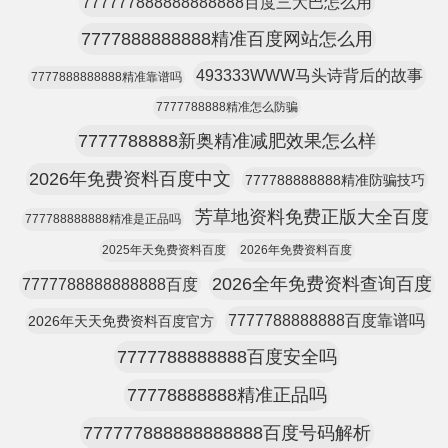
777777888888888888百度三大巴怎么用
7777888888888精准百度网站怎么用
493333WWW马头诗背后的故事
7777888888888精准靠谱吗
7777788888精准怎么防骗
7777788888新奥精准减肥效果怎么样
2026年免费资料百度中文
777788888888精准防骗技巧
芳草地资料免费正版大全百度
777788888888精准是正品吗
2025年天免费资料百度
2026年免费资料百度
2026全年免费资料查询百度
7777788888888888百度
7777788888888百度靠谱吗
2026年天天免费资料百度官方
7777788888888百度安全吗
77778888888精准正品吗
777777888888888888百度号码解析