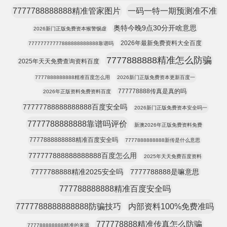
7777788888888精准管家图片
一码一特一期预测准不准
奥特今晚9点30分开啥意思
2026新门正版免费资本猴警惕虚
2026年最新免费资料大全百度
77777777777888888888888靠谱吗
7777888888精准怎么防骗
2025年天天免费查询资料百度
7777888888888精准百度怎么用
2026新门正版免费资本更新百度一
777778888传真是真的吗
2026年正版资料免费资料百度
77777788888888888百度安全吗
2026新门正版免费资本安全吗一
7777788888888靠谱吗评价
新澳2026年正版免费资料免费
7777888888888精准百度安全吗
7777888888888新传是什么意思
777777888888888888百度怎么用
2025年天天免费百度资料
7777788888精准2025安全吗
7777788888是嘛意思
777788888888精准百度安全吗
7777788888888888防骗技巧
内部资料100%免费准吗
777778888精准传真怎么防骗
777788888888精准的来源