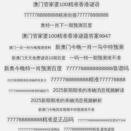
澳门管家婆100精准香港谜语
7777788888888精准街接777778888888
奥特一肖下一期预测百度
澳门管家婆100精准香港谜题答案9947
新澳门今晚一肖一马中特预测
澳门一肖一特今晚预测资料
一码一特一期预测准不准
新澳门天天免费谜语10期百度
新奥今晚特一肖预测百度
7777788888888888靠谱吗
7777788888888精准777778888
2025新期期准的准确率有多大
2025新期期准的准确消息视频解读
7777888888888精准防骗技巧
2025新期期准的准确消息视频解析
新澳门今晚四肖期期中特预测准不准
777788888888精准是正品吗
777777888888888888百度927344
77778888888888精准,避免虚假
77777777788888888百度网站