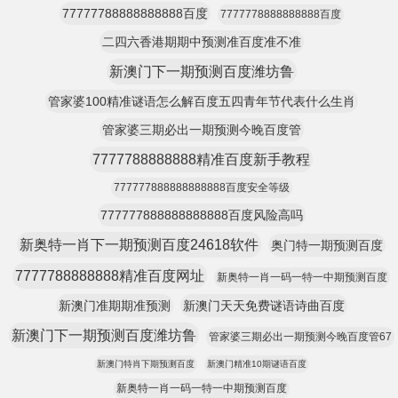
77777788888888888百度
7777778888888888百度
二四六香港期期中预测准百度准不准
新澳门下一期预测百度潍坊鲁
管家婆100精准谜语怎么解百度五四青年节代表什么生肖
管家婆三期必出一期预测今晚百度管
7777788888888精准百度新手教程
777777888888888888百度安全等级
777777888888888888百度风险高吗
新奥特一肖下一期预测百度24618软件
奥门特一期预测百度
7777788888888精准百度网址
新奥特一肖一码一特一中期预测百度
新澳门准期期准预测
新澳门天天免费谜语诗曲百度
新澳门下一期预测百度潍坊鲁
管家婆三期必出一期预测今晚百度管67
新澳门特肖下期预测百度
新澳门精准10期谜语百度
新奥特一肖一码一特一中期预测百度