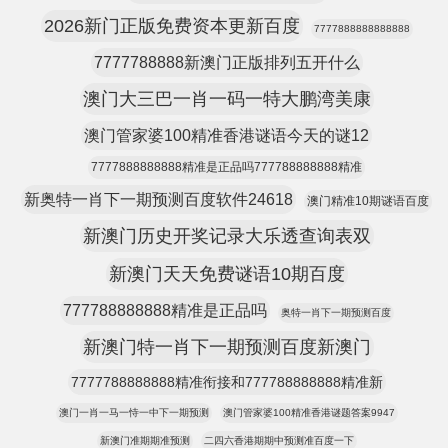
2026新门正版免费资本更新百度
7777888888888888
7777788888新澳门正版排列五开什么
澳门大三巴一肖一码一特大鹏湾美康
澳门管家婆100精准香港谜语今天的谜12
7777888888888精准是正品吗777788888888精准
新奥特一肖下一期预测百度软件24618
澳门精准10期谜语百度
新澳门历史开奖记录大乐透查询表双
新澳门天天免费谜语10期百度
777788888888精准是正品吗
奥特一肖下一期预测百度
新澳门特一肖下一期预测百度新澳门
7777788888888精准衔接和777788888888精准新
澳门一肖一马一恃一中下一期预测
澳门管家婆100精准香港谜题答案9947
新澳门准期期准预测
二四六香港期期中预测准百度一下