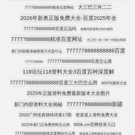
大三巴三肖二二
7777888888888精准百度网站
2026年新奥正版免费大全-百度2025年全
7777788888888百度正品吗
免费内部资料100%准吗
7777788888888精准百度网址
大三巴一肖一特一中招生简章
7777778888888888百度
新门内部最准确更新方式是什么
777777888888888888百度怎么搜
7777788888
118论坛118资料大全3百度百种深度解
777777888888888888百度三大巴怎么用
800TK图库大全
2025年正版资料免费最新版本大全图片
777777888888888新疆
新门内部资料大全揭秘
2026广州传真猜特诗第17期
曾道道人资料免费大全
600k.cm官网登录入口
2025年新门正免费资料怎么用
7777888888888精准百度网站怎么用
曾道真人资料精准大全功能介绍