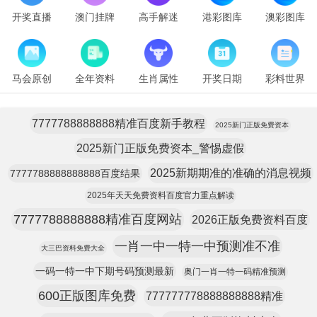
开奖直播
澳门挂牌
高手解迷
港彩图库
澳彩图库
马会原创
全年资料
生肖属性
开奖日期
彩料世界
7777788888888精准百度新手教程
2025新门正版免费资本
2025新门正版免费资本_警惕虚假
2025新期期准的准确的消息视频
7777788888888888百度结果
2025年天天免费资料百度官力重点解读
7777788888888精准百度网站
2026正版免费资料百度
一肖一中一特一中预测准不准
大三巴资料免费大全
一码一特一中下期号码预测最新
奥门一肖一特一码精准预测
600正版图库免费
777777778888888888精准