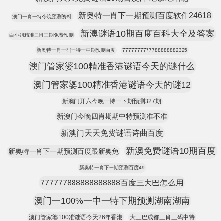
新奥特一肖下一期预测百度软件24618
澳门一肖一特今晚预测资料
新澳谜语10期百度百科大全及答案
白小姐精准三肖三期免费预测
新奥特一肖一码一特一中期预测百度
7777777777788888882325
澳门管家婆100精准香港谜语今天的谜什么
澳门管家婆100精准香港谜语今天的谜12
新澳门开六今晚一特一下期预测327期
新澳门今晚四肖期期中特预测准不准
新澳门天天免费谜语诗曲百度
新澳免费谜语10期百度
新奥特一肖下一期预测百度跟新奥免
新奥特一肖下一期预测百度49
777777888888888888百度三大巴怎么用
澳门一100%一中一特下期预测湖南湖南
澳门管家婆100准谜语今天26年香港
大三巴成都三肖三码中特