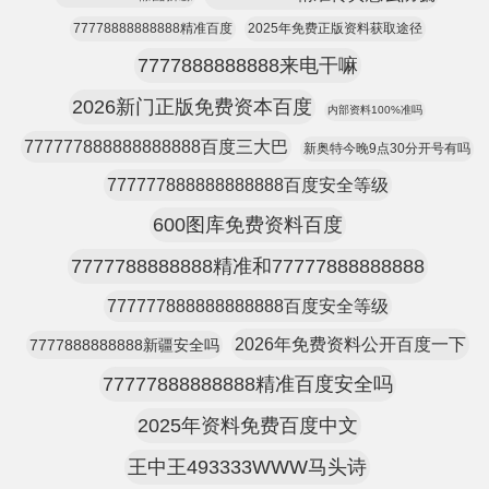
77778888888888精准百度
2025年免费正版资料获取途径
7777888888888来电干嘛
2026新门正版免费资本百度
内部资料100%准吗
777777888888888888百度三大巴
新奥特今晚9点30分开号有吗
777777888888888888百度安全等级
600图库免费资料百度
7777788888888精准和77777888888888
777777888888888888百度安全等级
2026年免费资料公开百度一下
7777888888888新疆安全吗
77777888888888精准百度安全吗
2025年资料免费百度中文
王中王493333WWW马头诗