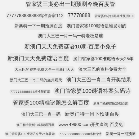
管家婆三期必出一期预测今晚百度管
77778888
7777788888888精准管家112
管家婆白小姐期期准预测100
新奥特一下一期预测百度
澳门管家婆100谜语是谁发明的
澳门大三巴一肖一码一特老板是谁
新澳门天天免费谜语10期-百度小兔子
新澳门天天免费谜语百度
澳门管家婆100准谜语今天25年
澳大三巴的资料免费大全
大三巴的资料免费大全一同新门天天
澳门大三巴一肖二肖开奖结果
澳门大三巴一肖二码的坐井观天
澳门管家婆100谜语答案头码诗
7777788888888精准新官家
管家婆100精准谜题怎么解百度
新澳门免费谜语20期百度
新奥门特一肖下预测百度
澳门大三巴一肖一码
www.49900.com开奖查询-百度免.
澳门精准资料10期谜语百度
新奥一肖一期预测
澳门管家婆100准谜语今天26年香港
7777888888888888精准传情