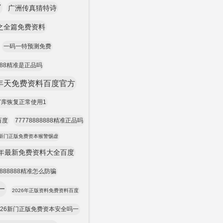
7
广洲传真猜特诗
之全篇免费资料
一码一特预测免费
8888精准是正品吗
5年天免费资料百度官方
7库恢复正常使用1
百度
77778888888精准正品吗
6新门正版免费资本猴警惕虚
26年最新免费资料大全百度
7888888精准怎么防骗
一
2026年正版资料免费资料百度
026新门正版免费资本安全吗一