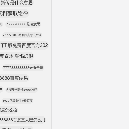
888新传是什么意思
版资料获取途径
7777788888是嘛意思
全吗
777778888精准传真怎么防骗
新门正版免费百度官方202
免费资本,警惕虚假
7777888888888来电干嘛
888888百度结果
吗
内部资料最准100%准吗
2026正版资料免费百度
88百度怎么搜
88888888百度三大巴怎么用