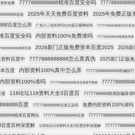
7777888888888精准百度安全吗
7777888888
费资料免费
2025年天天免费百度资料
2025年免费正
88888888是啥
88888百度怎么用
广东八二站82953ccm是正规网站吗
7777788888精准2025安
88精准百度安全吗
内部资料100%免费准吗
777788888888精准的来源
2026新门正版免费资本百度2025
2026
78888888888精准百度
7777888888888怎么查真伪
版资料百度中
2025新门正版
内部资料100%真中怎么弄
资本百度
7777788888888888防骗技巧
内部资料100%准吗
7777788888
7777788888888精准百度新手教程
118论坛118资料大全3百度百
百度
7777788888精准防骗靠谱
8888888百度
免费内部资料100%准吗
7777788888888百度正品吗
88888888精准百度网址
7777778888888888
7777778888888888百度
全3百度百种深度解
7777778888
118论坛118资料大全3百度百料深度解