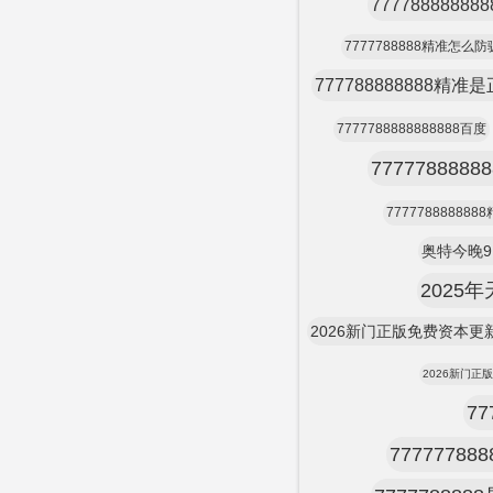
777788888
7777788888精准怎么防
777788888888精准
7777788888888888百度
777778888
77777888888
奥特今晚9
2025
2026新门正版免费资本更
2026新门正
7
77777788