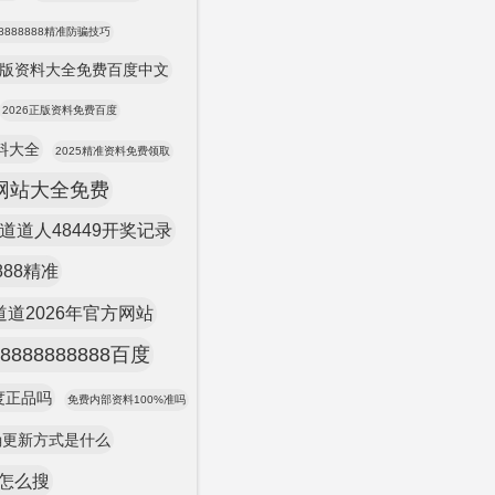
88888888精准防骗技巧
6正版资料大全免费百度中文
2026正版资料免费百度
料大全
2025精准资料免费领取
网站大全免费
道道人48449开奖记录
8888精准
道道2026年官方网站
88888888888百度
百度正品吗
免费内部资料100%准吗
确更新方式是什么
百度怎么搜