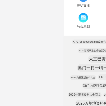
开奖直播
马会原创
7777788888888精准百度新
2025新期期准的准确的
大三巴资
奥门一肖一特
11
2026免费正版资料大全
新门内资料免费
2026年正版资料大全百文
2026芳草地资料